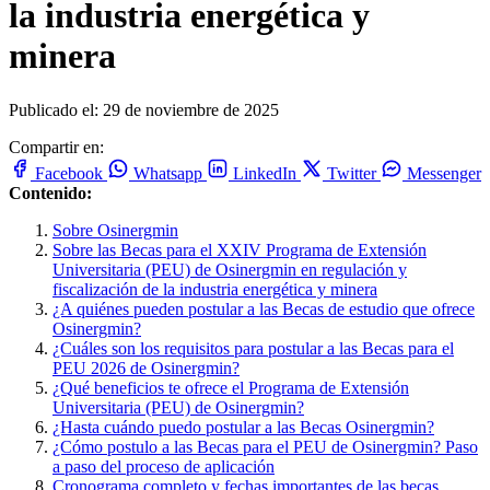
la industria energética y
minera
Publicado el: 29 de noviembre de 2025
Compartir en:
Facebook
Whatsapp
LinkedIn
Twitter
Messenger
Contenido:
Sobre Osinergmin
Sobre las Becas para el XXIV Programa de Extensión
Universitaria (PEU) de Osinergmin en regulación y
fiscalización de la industria energética y minera
¿A quiénes pueden postular a las Becas de estudio que ofrece
Osinergmin?
¿Cuáles son los requisitos para postular a las Becas para el
PEU 2026 de Osinergmin?
¿Qué beneficios te ofrece el Programa de Extensión
Universitaria (PEU) de Osinergmin?
¿Hasta cuándo puedo postular a las Becas Osinergmin?
¿Cómo postulo a las Becas para el PEU de Osinergmin? Paso
a paso del proceso de aplicación
Cronograma completo y fechas importantes de las becas