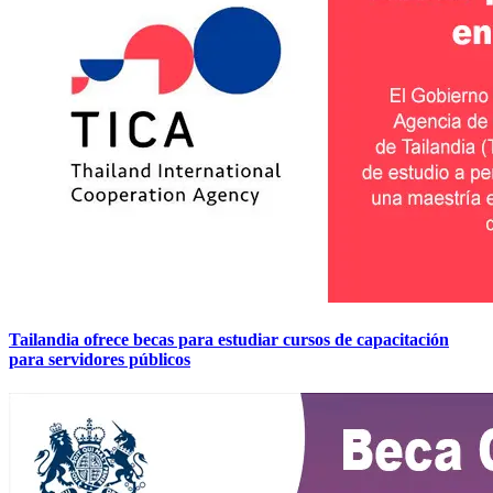
Tailandia ofrece becas para estudiar cursos de capacitación
para servidores públicos