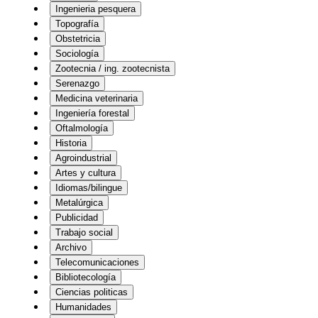
Ingenieria pesquera
Topografía
Obstetricia
Sociología
Zootecnia / ing. zootecnista
Serenazgo
Medicina veterinaria
Ingeniería forestal
Oftalmología
Historia
Agroindustrial
Artes y cultura
Idiomas/bilingue
Metalúrgica
Publicidad
Trabajo social
Archivo
Telecomunicaciones
Bibliotecología
Ciencias politicas
Humanidades