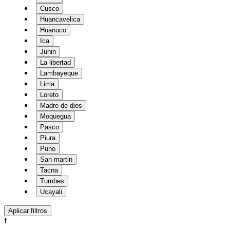
Cusco
Huancavelica
Huanuco
Ica
Junin
La libertad
Lambayeque
Lima
Loreto
Madre de dios
Moquegua
Pasco
Piura
Puno
San martin
Tacna
Tumbes
Ucayali
f