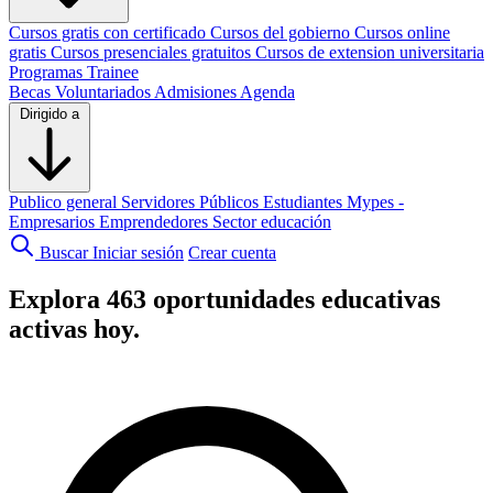
Cursos gratis con certificado
Cursos del gobierno
Cursos online
gratis
Cursos presenciales gratuitos
Cursos de extension universitaria
Programas Trainee
Becas
Voluntariados
Admisiones
Agenda
Dirigido a
Publico general
Servidores Públicos
Estudiantes
Mypes -
Empresarios
Emprendedores
Sector educación
Buscar
Iniciar sesión
Crear cuenta
Explora
463
oportunidades educativas
activas hoy.