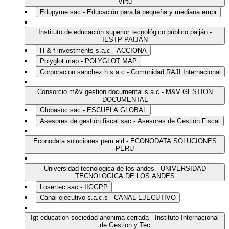
Virtu
Edupyme sac - Educación para la pequeña y mediana empr
Instituto de educación superior tecnológico público paiján -
IESTP PAIJÁN
H & f investments s.a.c - ACCIONA
Polyglot map - POLYGLOT MAP
Corporacion sanchez h s.a.c - Comunidad RAJI Internacional
Consorcio m&v gestion documental s.a.c - M&V GESTION
DOCUMENTAL
Globasoc.sac - ESCUELA GLOBAL
Asesores de gestión fiscal sac - Asesores de Gestión Fiscal
Econodata soluciones peru eirl - ECONODATA SOLUCIONES
PERU
Universidad tecnologica de los andes - UNIVERSIDAD
TECNOLOGICA DE LOS ANDES
Losertec sac - IIGGPP
Canal ejecutivo s.a.c.s - CANAL EJECUTIVO
Igt education sociedad anonima cerrada - Instituto Internacional
de Gestion y Tec