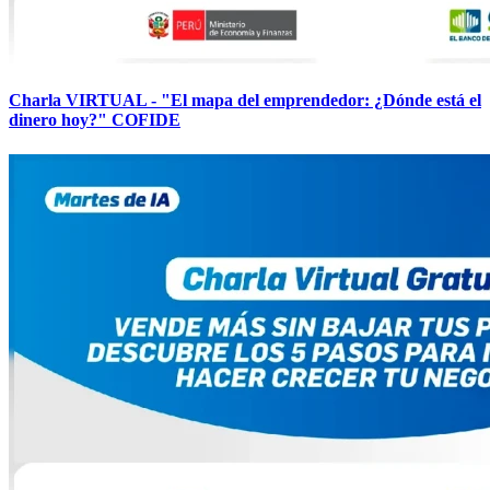
Charla VIRTUAL - "El mapa del emprendedor: ¿Dónde está el
dinero hoy?" COFIDE