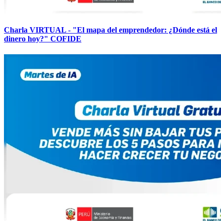
Charla VIRTUAL - "El mapa del emprendedor: ¿Dónde está el
dinero hoy?" COFIDE