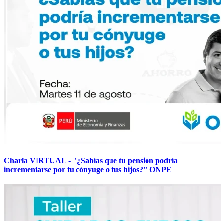
Charla VIRTUAL - "¿Sabías que tu pensión podría
incrementarse por tu cónyuge o tus hijos?" ONPE