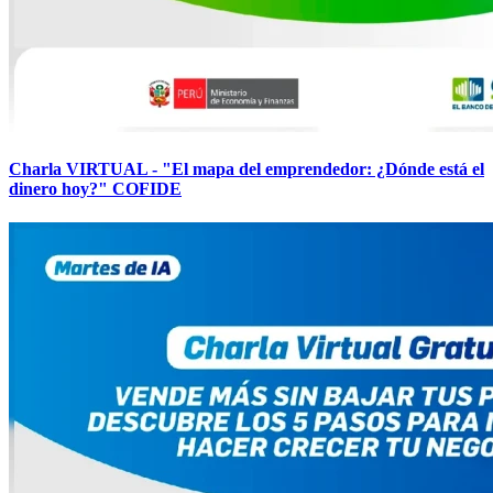
Charla VIRTUAL - "El mapa del emprendedor: ¿Dónde está el
dinero hoy?" COFIDE