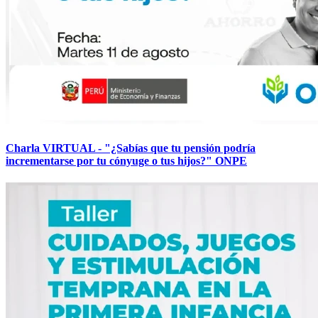
Charla VIRTUAL - "¿Sabías que tu pensión podría
incrementarse por tu cónyuge o tus hijos?" ONPE