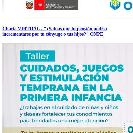
Charla VIRTUAL - "¿Sabías que tu pensión podría
incrementarse por tu cónyuge o tus hijos?" ONPE