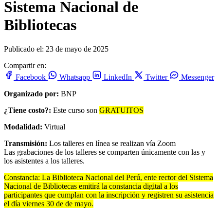
Sistema Nacional de
Bibliotecas
Publicado el: 23 de mayo de 2025
Compartir en:
Facebook
Whatsapp
LinkedIn
Twitter
Messenger
Organizado por:
BNP
¿Tiene costo?:
Este curso son
GRATUITOS
Modalidad:
Virtual
Transmisión:
Los talleres en línea se realizan vía Zoom
Las grabaciones de los talleres se comparten únicamente con las y
los asistentes a los talleres.
Constancia: La Biblioteca Nacional del Perú, ente rector del Sistema
Nacional de Bibliotecas emitirá la constancia digital a los
participantes que cumplan con la inscripción y registren su asistencia
el día viernes 30 de de mayo.