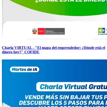
Charla VIRTUAL - "El mapa del emprendedor: ¿Dónde está el
dinero hoy?" COFIDE