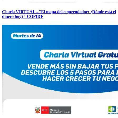
Charla VIRTUAL - "El mapa del emprendedor: ¿Dónde está el
dinero hoy?" COFIDE