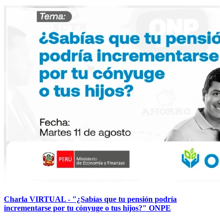
Charla VIRTUAL - "¿Sabías que tu pensión podría
incrementarse por tu cónyuge o tus hijos?" ONPE