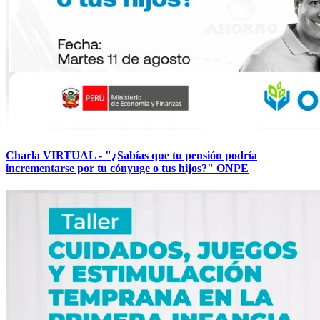
Charla VIRTUAL - "¿Sabías que tu pensión podría
incrementarse por tu cónyuge o tus hijos?" ONPE