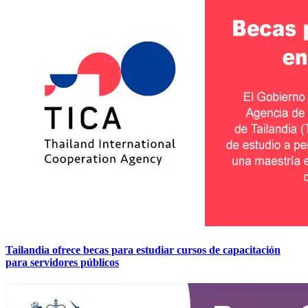
Tailandia ofrece becas para estudiar cursos de capacitación
para servidores públicos