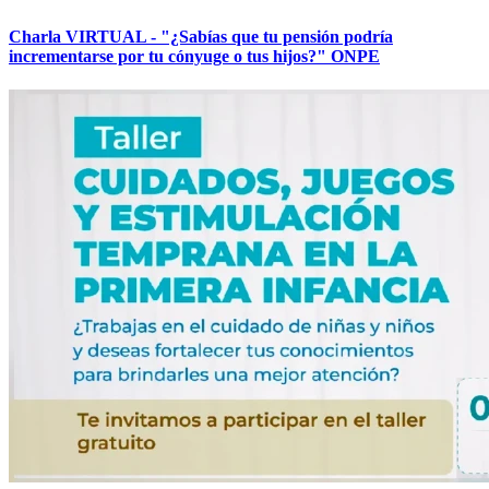
Charla VIRTUAL - "¿Sabías que tu pensión podría
incrementarse por tu cónyuge o tus hijos?" ONPE