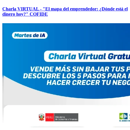
Charla VIRTUAL - "El mapa del emprendedor: ¿Dónde está el
dinero hoy?" COFIDE