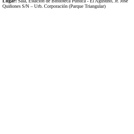
Lugar:
Sala, Estación de Biblioteca Pública - El Agustino, Jr. José
Quiñones S/N – Urb. Corporación (Parque Triangular)