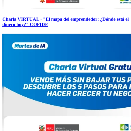
Charla VIRTUAL - "El mapa del emprendedor: ¿Dónde está el
dinero hoy?" COFIDE