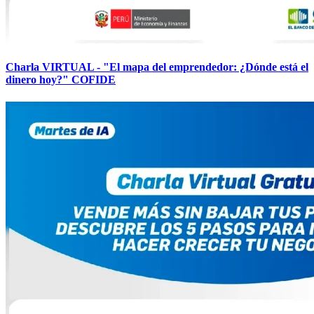
Charla VIRTUAL - "El mapa del emprendedor: ¿Dónde está el
dinero hoy?" COFIDE