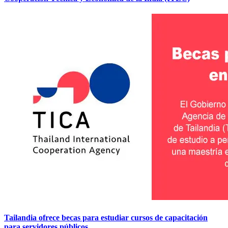
Tailandia ofrece becas para estudiar cursos de capacitación
para servidores públicos