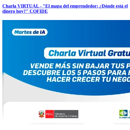
Charla VIRTUAL - "El mapa del emprendedor: ¿Dónde está el
dinero hoy?" COFIDE