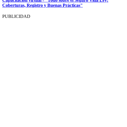
Capacitación virtual - "Todo sobre el Seguro Vida Ley:
Coberturas, Registro y Buenas Prácticas"
PUBLICIDAD