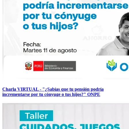
Charla VIRTUAL - "¿Sabías que tu pensión podría
incrementarse por tu cónyuge o tus hijos?" ONPE