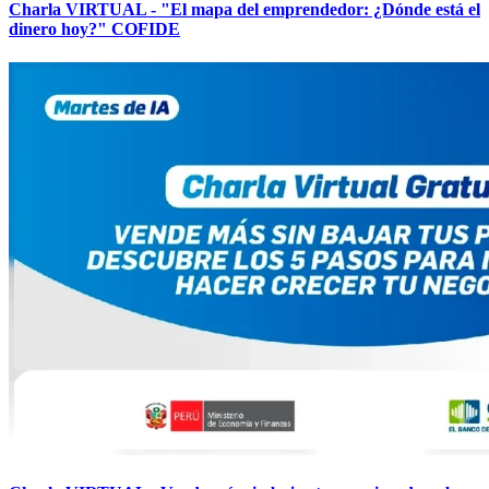
Charla VIRTUAL - "El mapa del emprendedor: ¿Dónde está el
dinero hoy?" COFIDE