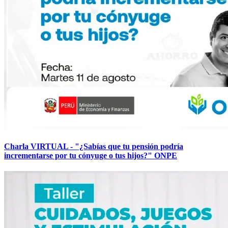
Charla VIRTUAL - "¿Sabías que tu pensión podría
incrementarse por tu cónyuge o tus hijos?" ONPE