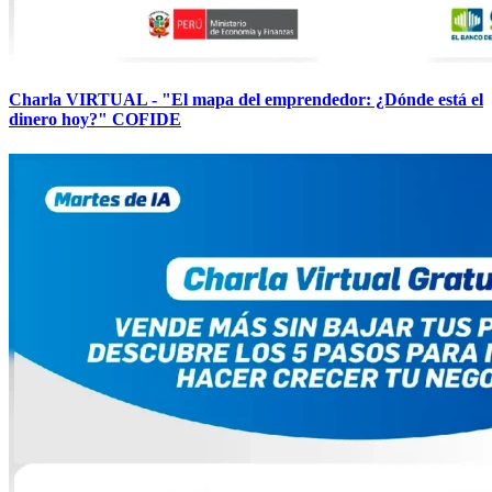
Charla VIRTUAL - "El mapa del emprendedor: ¿Dónde está el
dinero hoy?" COFIDE