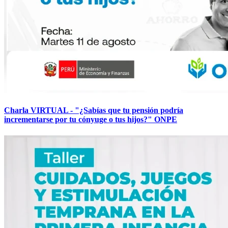
Charla VIRTUAL - "¿Sabías que tu pensión podría
incrementarse por tu cónyuge o tus hijos?" ONPE