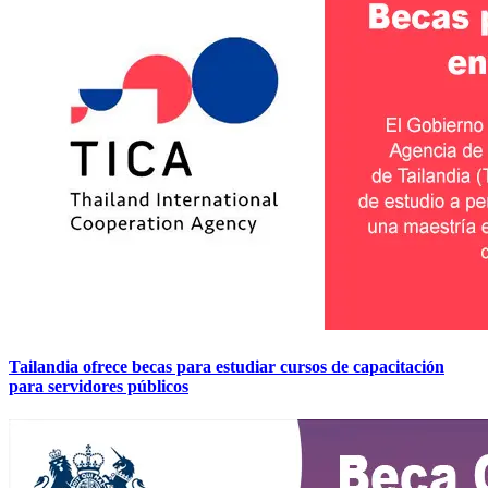
Tailandia ofrece becas para estudiar cursos de capacitación
para servidores públicos