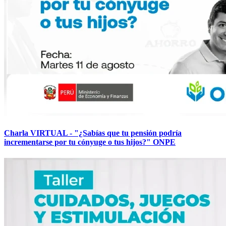
Charla VIRTUAL - "¿Sabías que tu pensión podría
incrementarse por tu cónyuge o tus hijos?" ONPE