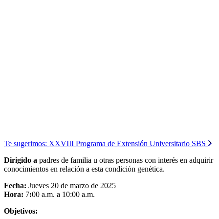
Te sugerimos:
XXVIII Programa de Extensión Universitario SBS
Dirigido a
padres de familia u otras personas con interés en adquirir
conocimientos en relación a esta condición genética.
Fecha:
Jueves 20 de marzo de 2025
Hora:
7
:
00 a.m. a 10:00 a.m.
Objetivos: