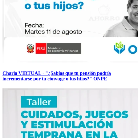
Charla VIRTUAL - "¿Sabías que tu pensión podría
incrementarse por tu cónyuge o tus hijos?" ONPE