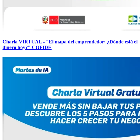
Charla VIRTUAL - "El mapa del emprendedor: ¿Dónde está el
dinero hoy?" COFIDE