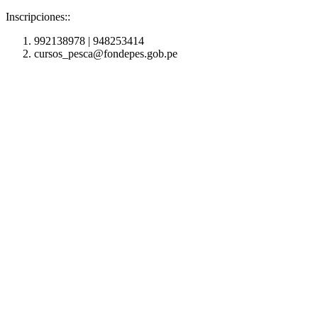
Inscripciones::
992138978 | 948253414
cursos_pesca@fondepes.gob.pe