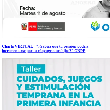
Charla VIRTUAL - "¿Sabías que tu pensión podría
incrementarse por tu cónyuge o tus hijos?" ONPE