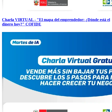
Charla VIRTUAL - "El mapa del emprendedor: ¿Dónde está el
dinero hoy?" COFIDE