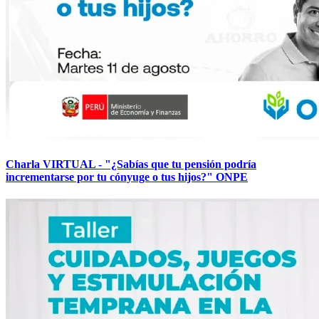
Charla VIRTUAL - "¿Sabías que tu pensión podría
incrementarse por tu cónyuge o tus hijos?" ONPE