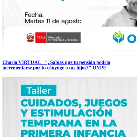
Charla VIRTUAL - "¿Sabías que tu pensión podría
incrementarse por tu cónyuge o tus hijos?" ONPE