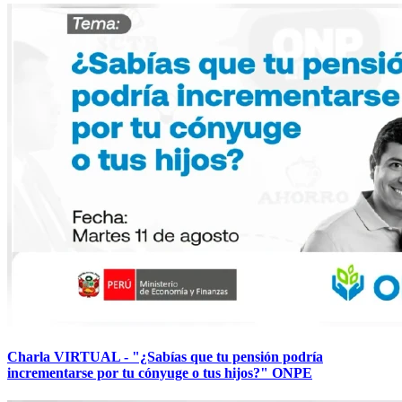
Charla VIRTUAL - "¿Sabías que tu pensión podría
incrementarse por tu cónyuge o tus hijos?" ONPE