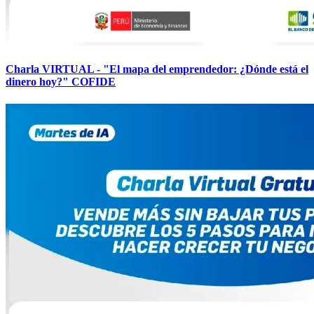
Charla VIRTUAL - "El mapa del emprendedor: ¿Dónde está el
dinero hoy?" COFIDE