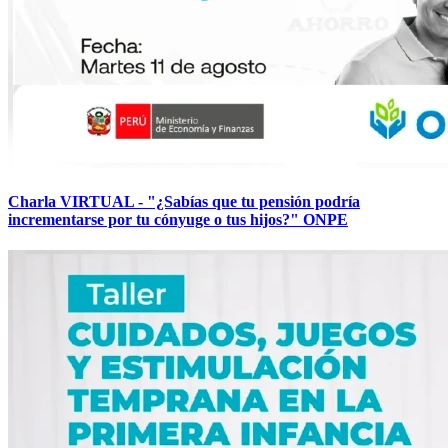
Charla VIRTUAL - "¿Sabías que tu pensión podría
incrementarse por tu cónyuge o tus hijos?" ONPE