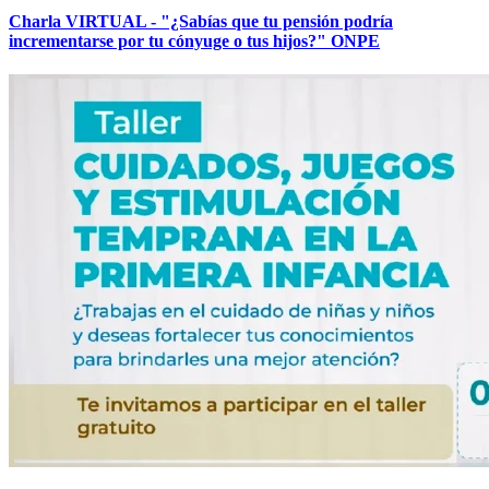
Charla VIRTUAL - "¿Sabías que tu pensión podría
incrementarse por tu cónyuge o tus hijos?" ONPE