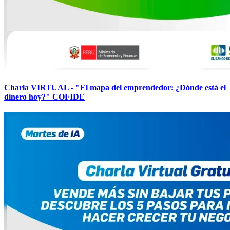
Charla VIRTUAL - "El mapa del emprendedor: ¿Dónde está el
dinero hoy?" COFIDE