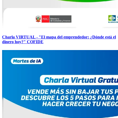
Charla VIRTUAL - "El mapa del emprendedor: ¿Dónde está el
dinero hoy?" COFIDE