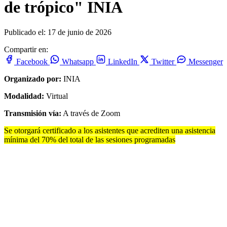
de trópico" INIA
Publicado el: 17 de junio de 2026
Compartir en:
Facebook
Whatsapp
LinkedIn
Twitter
Messenger
Organizado por:
INIA
Modalidad:
Virtual
Transmisión vía:
A través de Zoom
Se otorgará certificado a los asistentes que acrediten una asistencia
mínima del 70% del total de las sesiones programadas