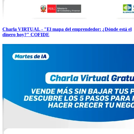
Charla VIRTUAL - "El mapa del emprendedor: ¿Dónde está el
dinero hoy?" COFIDE