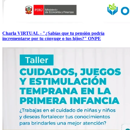
Charla VIRTUAL - "¿Sabías que tu pensión podría
incrementarse por tu cónyuge o tus hijos?" ONPE