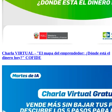
Charla VIRTUAL - "El mapa del emprendedor: ¿Dónde está el
dinero hoy?" COFIDE