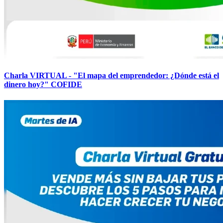
Charla VIRTUAL - "El mapa del emprendedor: ¿Dónde está el
dinero hoy?" COFIDE