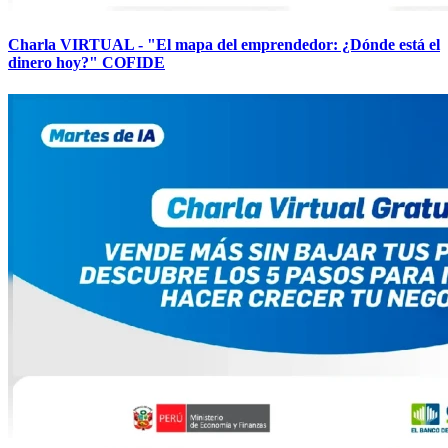
Charla VIRTUAL - "El mapa del emprendedor: ¿Dónde está el
dinero hoy?" COFIDE