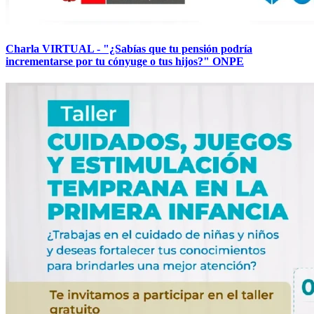
Charla VIRTUAL - "¿Sabías que tu pensión podría
incrementarse por tu cónyuge o tus hijos?" ONPE