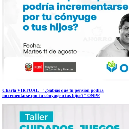
Charla VIRTUAL - "¿Sabías que tu pensión podría
incrementarse por tu cónyuge o tus hijos?" ONPE