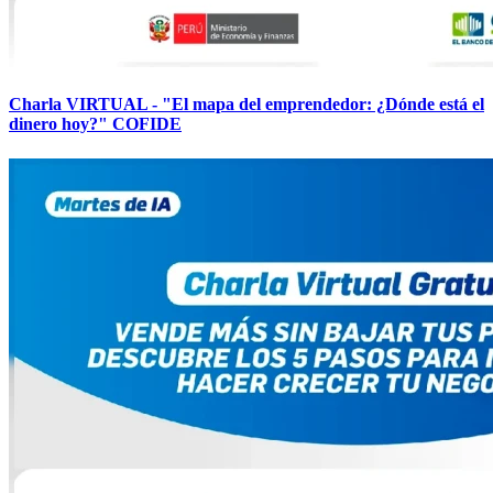
Charla VIRTUAL - "El mapa del emprendedor: ¿Dónde está el
dinero hoy?" COFIDE