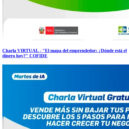
Charla VIRTUAL - "El mapa del emprendedor: ¿Dónde está el
dinero hoy?" COFIDE