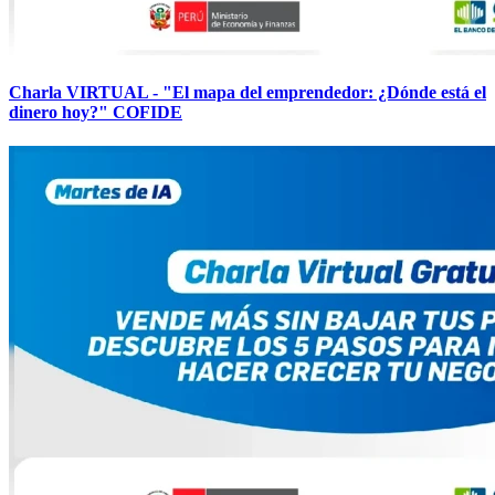
Charla VIRTUAL - "El mapa del emprendedor: ¿Dónde está el
dinero hoy?" COFIDE